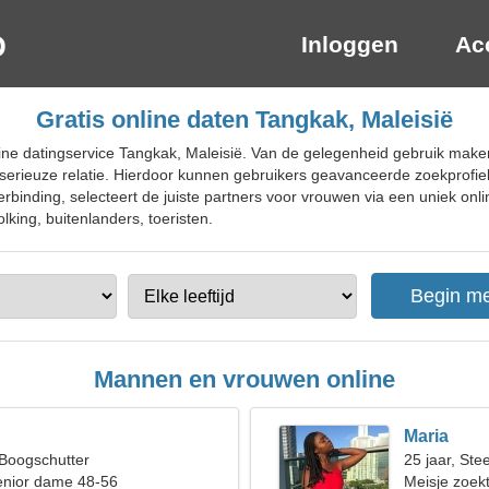
Inloggen
Ac
Gratis online daten Tangkak, Maleisië
ine datingservice Tangkak, Maleisië. Van de gelegenheid gebruik mak
n serieuze relatie. Hierdoor kunnen gebruikers geavanceerde zoekprofi
binding, selecteert de juiste partners voor vrouwen via een uniek onli
lking, buitenlanders, toeristen.
Mannen en vrouwen online
Maria
 Boogschutter
25 jaar, St
enior dame 48-56
Meisje zoekt