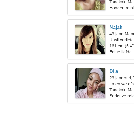
Tangkak, Mal
Hondentraini
Najah
43 jaar, Maa
Ik wil verlie
161 cm (5'4"
Echte liefde
Dila
23 jaar oud
Laten we afs
vrouw
Tangkak, Mal
Serieuze rela