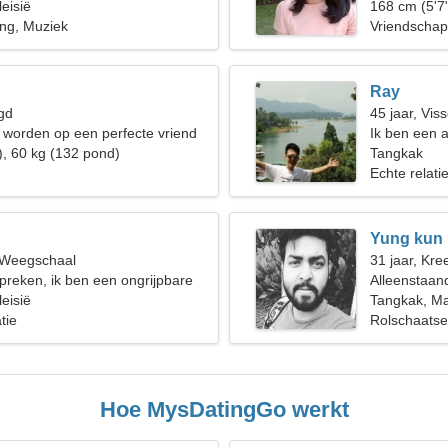
eisië
168 cm (5'7"
ng, Muziek
Vriendschap
Ray
gd
45 jaar, Vis
fd worden op een perfecte vriend
Ik ben een 
), 60 kg (132 pond)
nodig
Tangkak
Echte relati
Yung kun
, Weegschaal
31 jaar, Kree
preken, ik ben een ongrijpbare
Alleenstaan
eisië
Tangkak, Ma
tie
Rolschaatse
Hoe MysDatingGo werkt