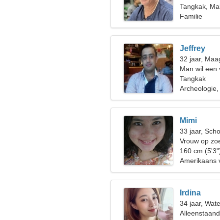
Tangkak, Mal
Familie
Jeffrey
32 jaar, Maa
Man wil een
Tangkak
Archeologie
Mimi
33 jaar, Sch
Vrouw op zoe
160 cm (5'3"
Amerikaans v
Irdina
34 jaar, Wat
Alleenstaan