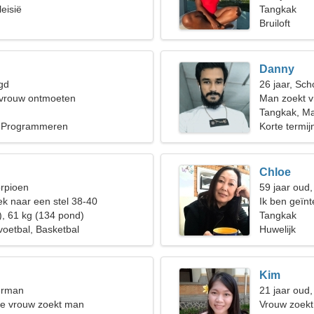
eisië
Tangkak
Bruiloft
Danny
gd
26 jaar, Sch
 vrouw ontmoeten
Man zoekt 
Tangkak, Ma
, Programmeren
Korte termijn
Chloe
orpioen
59 jaar oud
k naar een stel 38-40
Ik ben geïnt
), 61 kg (134 pond)
Tangkak
oetbal, Basketbal
Huwelijk
Kim
erman
21 jaar oud
de vrouw zoekt man
Vrouw zoek