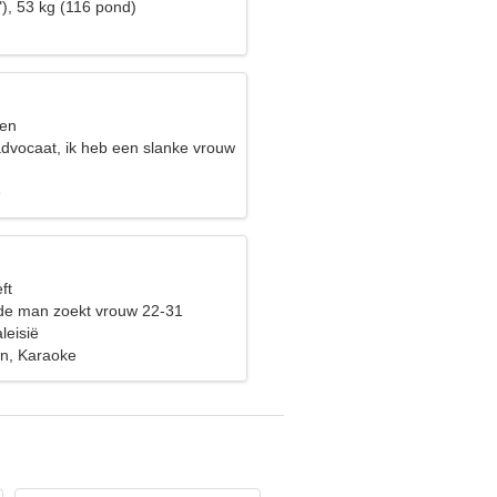
), 53 kg (116 pond)
sen
advocaat, ik heb een slanke vrouw
e
ft
de man zoekt vrouw 22-31
leisië
n, Karaoke