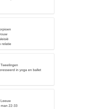
orpioen
vrouw
leisië
 relatie
, Tweelingen
eresseerd in yoga en ballet
, Leeuw
t man 22-33