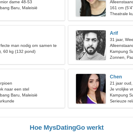
enior dame 48-53
Alleenstaan
ang Baru, Maleisië
161 cm (5'4
Theatrale k
Arif
31 jaar, We
rfecte man nodig om samen te
Alleenstaan
), 60 kg (132 pond)
Kampung Su
Zonnen, Paa
Chen
orpioen
21 jaar oud
k naar een stel
Je vrolijke 
ang Baru, Maleisië
Kampung Su
urkunde
Serieuze rel
Hoe MysDatingGo werkt