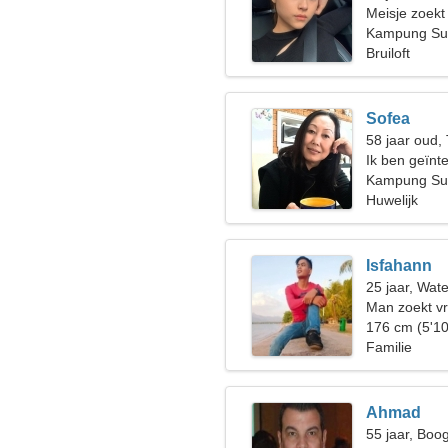
Meisje zoekt
Kampung Sub
Bruiloft
Sofea
58 jaar oud,
Ik ben geïnt
Kampung Su
Huwelijk
Isfahann
25 jaar, Wat
Man zoekt v
176 cm (5'10
Familie
Ahmad
55 jaar, Boo