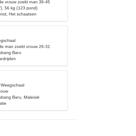
de vrouw zoekt man 36-45
"), 56 kg (123 pond)
unst, Het schaatsen
egschaal
de man zoekt vrouw 26-31
bang Baru
rdrijden
, Weegschaal
vrouw
bang Baru, Maleisië
atie