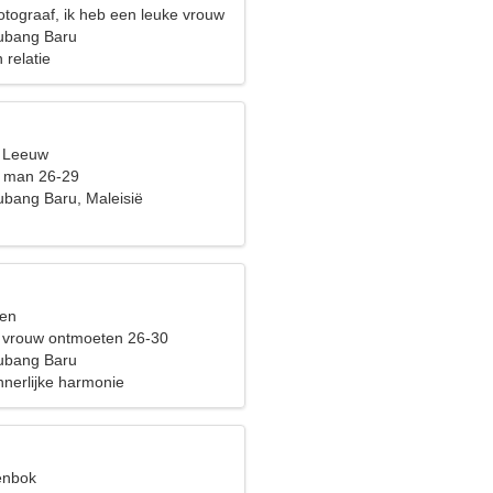
otograaf, ik heb een leuke vrouw
bang Baru
 relatie
, Leeuw
t man 26-29
bang Baru, Maleisië
sen
 vrouw ontmoeten 26-30
bang Baru
nnerlijke harmonie
eenbok