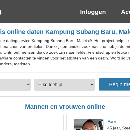
Inloggen
Ac
is online daten Kampung Subang Baru, Mal
ine datingservice Kampung Subang Baru, Maleisië. Het project helpt j
t matchen van profielen. Dankzij een unieke zoekmachine heb je de mo
n. Ontmoet mensen die op zoek zijn naar liefde, vriendschap en leuke 
wbare contacten te vinden voor het stichten van een gezin. Word lid 
anders, toeristen.
Mannen en vrouwen online
Bari
45 jaar, St