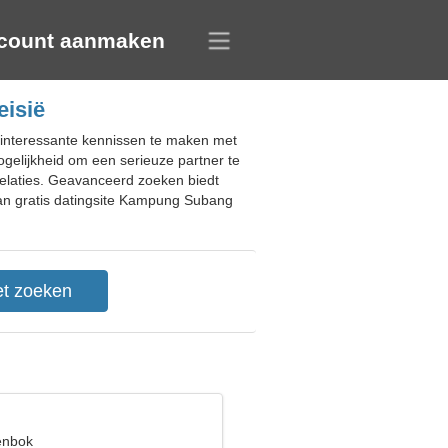
count aanmaken
eisië
e interessante kennissen te maken met
gelijkheid om een serieuze partner te
relaties. Geavanceerd zoeken biedt
van gratis datingsite Kampung Subang
eenbok