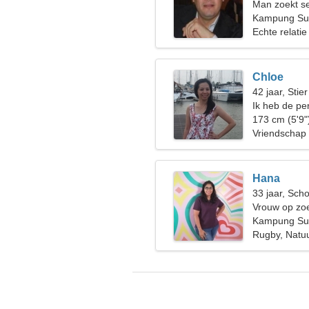
Man zoekt s
Kampung Sub
Echte relatie
Chloe
42 jaar, Stier
Ik heb de pe
koken
173 cm (5'9"
Vriendschap
Hana
33 jaar, Sch
Vrouw op zoe
Kampung Sub
Rugby, Natu