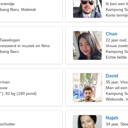
 vriendje
Ik ben een f
ang Baru, Maleisië
nodig
Kampung Su
Korte termijn
Chan
 Tweelingen
22 jaar oud
eresseerd in muziek en films
Vrouw zoek
bang Baru
Kampung Su
Echte liefde
David
erman
35 jaar, Vis
rouw
Man wil een
"), 82 kg (180 pond)
Kampung Su
Wiskunde, I
Najah
gschutter
34 jaar, St