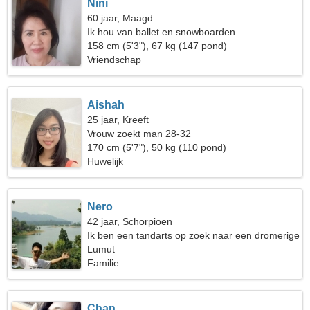
Nini
60 jaar, Maagd
Ik hou van ballet en snowboarden
158 cm (5'3"), 67 kg (147 pond)
Vriendschap
Aishah
25 jaar, Kreeft
Vrouw zoekt man 28-32
170 cm (5'7"), 50 kg (110 pond)
Huwelijk
Nero
42 jaar, Schorpioen
Ik ben een tandarts op zoek naar een dromerige
vrouw
Lumut
Familie
Chan