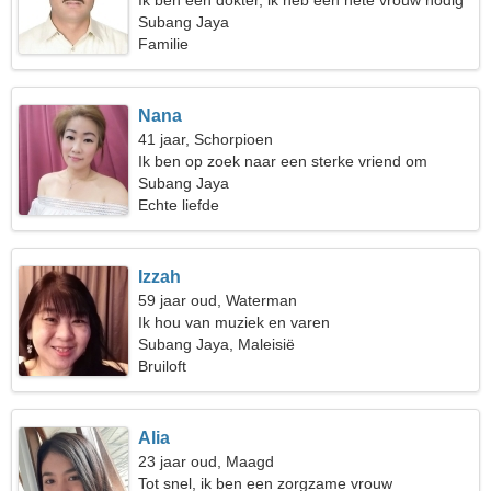
Ik ben een dokter, ik heb een hete vrouw nodig
Subang Jaya
Familie
Nana
41 jaar, Schorpioen
Ik ben op zoek naar een sterke vriend om
samen te reizen
Subang Jaya
Echte liefde
Izzah
59 jaar oud, Waterman
Ik hou van muziek en varen
Subang Jaya, Maleisië
Bruiloft
Alia
23 jaar oud, Maagd
Tot snel, ik ben een zorgzame vrouw