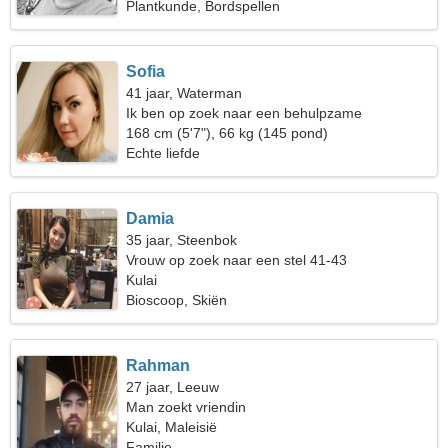
Plantkunde, Bordspellen
Sofia
41 jaar, Waterman
Ik ben op zoek naar een behulpzame
fitnessvriend
168 cm (5'7"), 66 kg (145 pond)
Echte liefde
Damia
35 jaar, Steenbok
Vrouw op zoek naar een stel 41-43
Kulai
Bioscoop, Skiën
Rahman
27 jaar, Leeuw
Man zoekt vriendin
Kulai, Maleisië
Familie