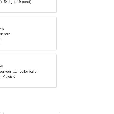
), 54 kg (119 pond)
sen
riendin
t
e
ft
oorkeur aan volleybal en
s
, Maleisië