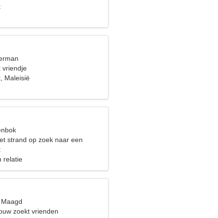
t
terman
 vriendje
, Maleisië
eenbok
het strand op zoek naar een
w
t
 relatie
, Maagd
rouw zoekt vrienden