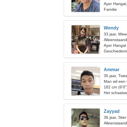
Ayer Hangat,
Familie
Wendy
33 jaar, Wee
Alleenstaan
Ayer Hangat
Geschiedeni
Ammar
35 jaar, Twe
Man wil een
182 cm (6'0"
Het schaatse
Zayyad
36 jaar, Stier
Alleenstaan