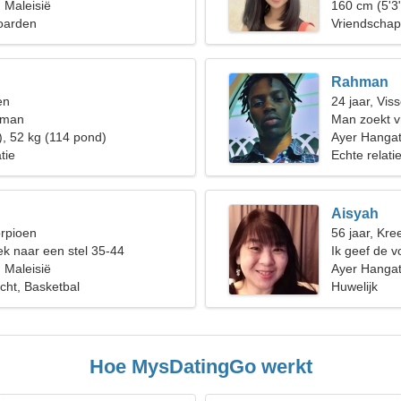
 Maleisië
160 cm (5'3"
oarden
Vriendschap
Rahman
en
24 jaar, Vis
 man
Man zoekt v
), 52 kg (114 pond)
Ayer Hanga
tie
Echte relati
Aisyah
orpioen
56 jaar, Kree
k naar een stel 35-44
Ik geef de v
 Maleisië
geschiedeni
Ayer Hangat
echt, Basketbal
Huwelijk
Hoe MysDatingGo werkt