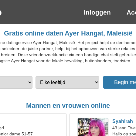
Inloggen
Ac
Gratis online daten Ayer Hangat, Maleisië
ne datingservice Ayer Hangat, Maleisië. Het project helpt de deelnemer
electeert de juiste partner, helpt bij het opbouwen van sterke relatie
e breiden. Deze vriendenzoekfunctie via een handige chat stelt gebruike
ingsite Ayer Hangat voor de lokale bevolking, buitenlanders, toeristen.
Mannen en vrouwen online
Syahirah
gd
43 jaar, Twe
enior dame 51-57
Hallo op zoe