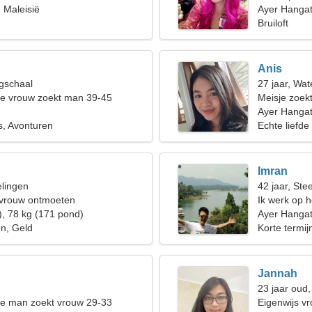
 Maleisië
Ayer Hanga
Bruiloft
Anis
gschaal
27 jaar, Wa
de vrouw zoekt man 39-45
Meisje zoekt
Ayer Hangat
s, Avonturen
Echte liefde
Imran
elingen
42 jaar, St
 vrouw ontmoeten
Ik werk op 
), 78 kg (171 pond)
mooie vrou
Ayer Hanga
n, Geld
Korte termijn
Jannah
23 jaar oud
de man zoekt vrouw 29-33
Eigenwijs v